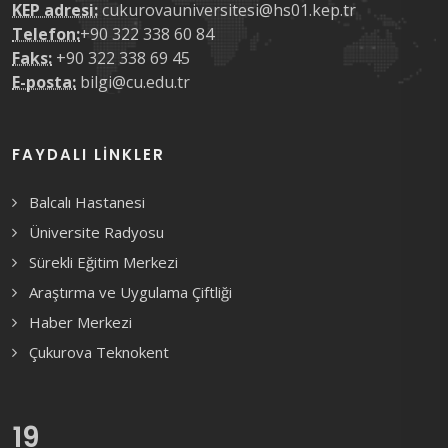
KEP adresi:
cukurovauniversitesi@hs01.kep.tr
Telefon:
+90 322 338 60 84
Faks:
+90 322 338 69 45
E-posta:
bilgi@cu.edu.tr
FAYDALI LINKLER
Balcalı Hastanesi
Üniversite Radyosu
Sürekli Eğitim Merkezi
Araştırma ve Uygulama Çiftliği
Haber Merkezi
Çukurova Teknokent
19