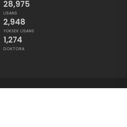
28,975
LISANS
2,948
YÜKSEK LISANS
1,274
DOKTORA
Copyrights © 2021 Cukurova Üniversitesi | Tüm Hakları saklıdır..
Kullanım Koşulları
/
Gizlilik Sözleşmesi
bilgi@cu.edu.tr
·
+90 322 338 60 84
·