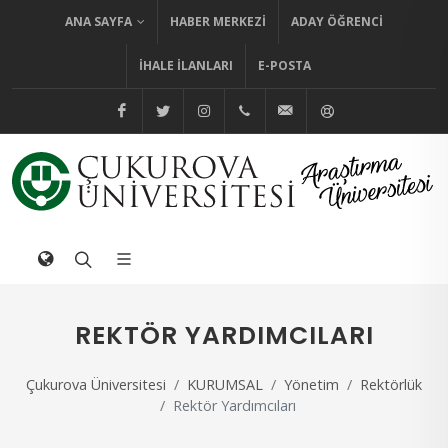
ANA SAYFA
HABER MERKEZI
ADAY ÖĞRENCI
İHALE İLANLARI
E-POSTA
@cuhabermerkezi
@cukurovaedutr
@cukurovaedutr
+90 (322) 338 60 84
bilgi@cu.edu.tr
Yardım
REKTÖR YARDIMCILARI
Çukurova Üniversitesi
KURUMSAL
Yönetim
Rektörlük
Rektör Yardımcıları