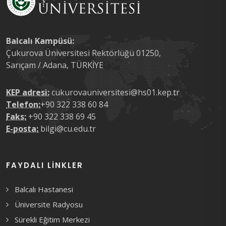
Balcalı Kampüsü:
Çukurova Üniversitesi Rektörlüğü 01250,
Sarıçam / Adana, TÜRKİYE
KEP adresi:
cukurovauniversitesi@hs01.kep.tr
Telefon:
+90 322 338 60 84
Faks:
+90 322 338 69 45
E-posta:
bilgi@cu.edu.tr
FAYDALI LINKLER
Balcalı Hastanesi
Üniversite Radyosu
Sürekli Eğitim Merkezi