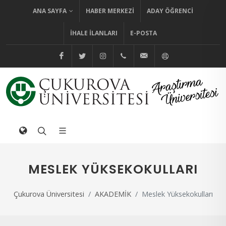
ANA SAYFA
HABER MERKEZI
ADAY ÖĞRENCI
İHALE İLANLARI
E-POSTA
@cuhabermerkezi
@cukurovaedutr
@cukurovaedutr
+90 (322) 338 60 84
bilgi@cu.edu.tr
Yardım
MESLEK YÜKSEKOKULLARI
Çukurova Üniversitesi
AKADEMİK
Meslek Yüksekokulları