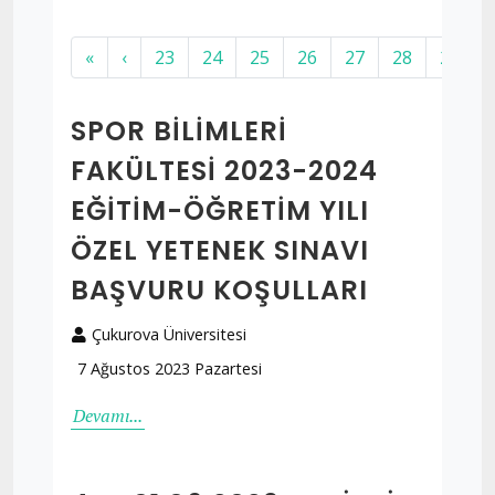
«
‹
23
24
25
26
27
28
29
SPOR BILIMLERI
FAKÜLTESI 2023-2024
EĞITIM-ÖĞRETIM YILI
ÖZEL YETENEK SINAVI
BAŞVURU KOŞULLARI
Çukurova Üniversitesi
7 Ağustos 2023 Pazartesi
Devamı...