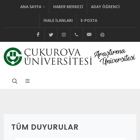
ANA SAYFA
HABER MERKEZI
ADAY ÖĞRENCI
İHALE İLANLARI
E-POSTA
@cuhabermerkezi
@cukurovaedutr
@cukurovaedutr
+90 (322) 338 60 84
bilgi@cu.edu.tr
Yardım
TÜM DUYURULAR