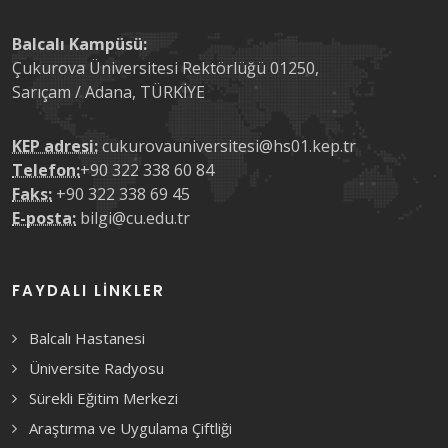
Balcalı Kampüsü:
Çukurova Üniversitesi Rektörlüğü 01250,
Sarıçam / Adana, TÜRKİYE
KEP adresi:
cukurovauniversitesi@hs01.kep.tr
Telefon:
+90 322 338 60 84
Faks:
+90 322 338 69 45
E-posta:
bilgi@cu.edu.tr
FAYDALI LINKLER
Balcalı Hastanesi
Üniversite Radyosu
Sürekli Eğitim Merkezi
Araştırma ve Uygulama Çiftliği