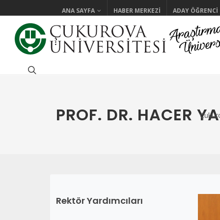
ANA SAYFA
HABER MERKEZI
ADAY ÖĞRENCI
PROF. DR. HACER YA
Çukuro
Rektör Yardımcıları