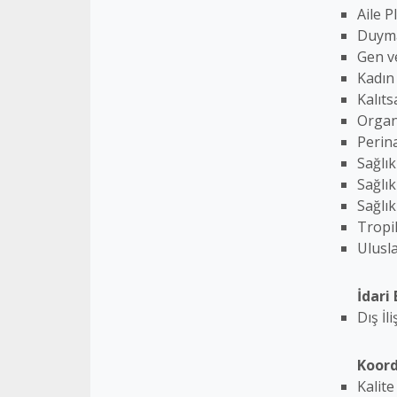
Aile P
Duyma
Gen v
Kadın
Kalıt
Organ
Perin
Sağlı
Sağlı
Sağlı
Tropi
Ulusl
İdari
Dış İl
Koord
Kalit