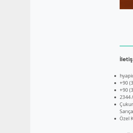
İleti
hyapi
+90 (
+90 (
2344 
Çukur
Sarıç
Özel 