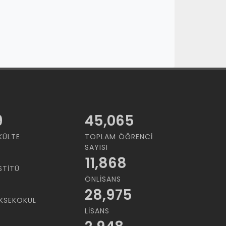
9
45,065
KÜLTE
TOPLAM ÖĞRENCI
SAYISI
11,868
STITÜ
ÖNLISANS
28,975
KSEKOKUL
LISANS