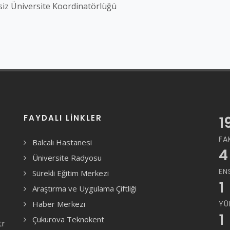
siz Üniversite Koordinatörlüğü
FAYDALI LINKLER
1
FA
Balcalı Hastanesi
4
Üniversite Radyosu
EN
Sürekli Eğitim Merkezi
1
Araştırma ve Uygulama Çiftliği
Haber Merkezi
YÜ
1
Çukurova Teknokent
tr