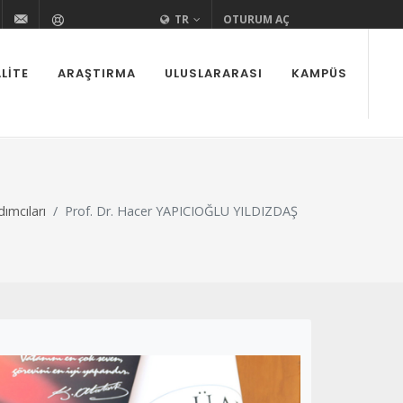
i
edutr
urovaedutr
+90 (322) 338 60 84
bilgi@cu.edu.tr
Yardım
TR
OTURUM AÇ
LITE
ARAŞTIRMA
ULUSLARARASI
KAMPÜS
ımcıları
Prof. Dr. Hacer YAPICIOĞLU YILDIZDAŞ