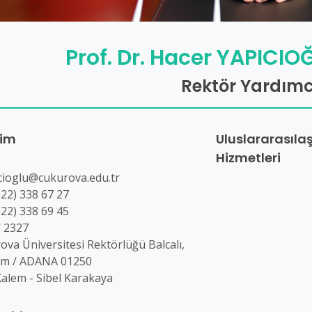
Prof. Dr. Hacer YAPICIO
Rektör Yardımc
şim
Uluslararasılaş
Hizmetleri
cioglu@cukurova.edu.tr
322) 338 67 27
322) 338 69 45
/ 2327
ova Üniversitesi Rektörlüğü Balcalı,
am / ADANA 01250
Kalem - Sibel Karakaya