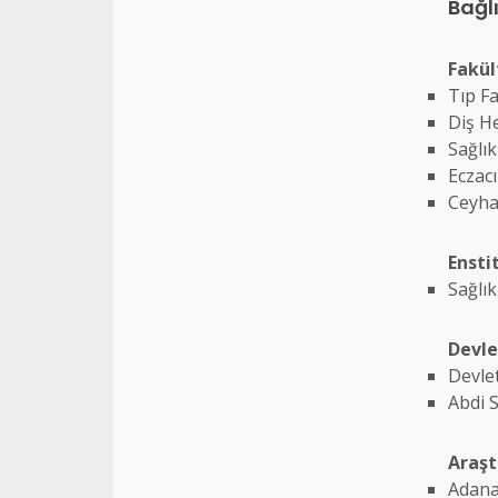
Bağlı
Fakül
Tıp Fa
Diş He
Sağlık
Eczacı
Ceyha
Ensti
Sağlık
Devle
Devle
Abdi 
Araşt
Adana