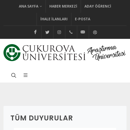
ANA SAYFA
HABER MERKEZI
ADAY ÖĞRENCI
İHALE İLANLARI
E-POSTA
@cuhabermerkezi
@cukurovaedutr
@cukurovaedutr
+90 (322) 338 60 84
bilgi@cu.edu.tr
Yardım
TÜM DUYURULAR