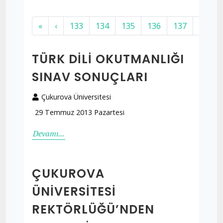
«
‹
133
134
135
136
137
138
TÜRK DILI OKUTMANLIĞI
SINAV SONUÇLARI
Çukurova Üniversitesi
29 Temmuz 2013 Pazartesi
Devamı...
ÇUKUROVA
ÜNIVERSITESI
REKTÖRLÜĞÜ’NDEN