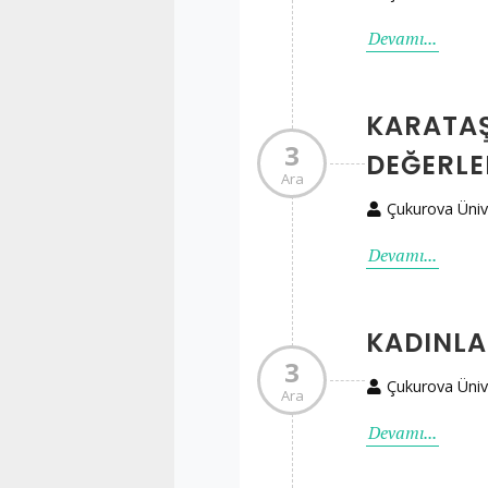
Devamı...
KARATAŞ
3
DEĞERLE
Ara
Çukurova Üniv
Devamı...
KADINLAR
3
Çukurova Üniv
Ara
Devamı...