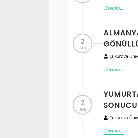
Devamı...
ALMANYA
2
GÖNÜLLÜ
Ara
Çukurova Üniv
Devamı...
YUMURTA
2
SONUCU
Ara
Çukurova Üniv
Devamı...