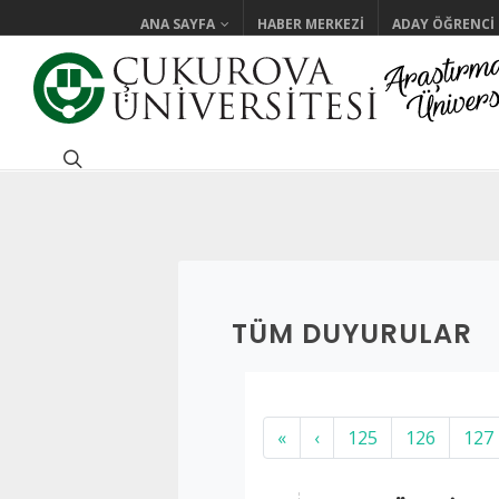
ANA SAYFA
HABER MERKEZI
ADAY ÖĞRENCI
TÜM DUYURULAR
«
‹
125
126
127