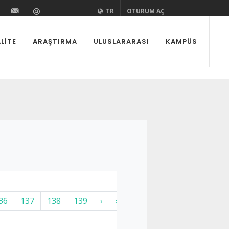
zi
aedutr
kurovaedutr
+90 (322) 338 60 84
bilgi@cu.edu.tr
Yardım
TR
OTURUM AÇ
LITE
ARAŞTIRMA
ULUSLARARASI
KAMPÜS
36
137
138
139
›
»