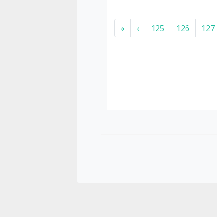
«
‹
125
126
127