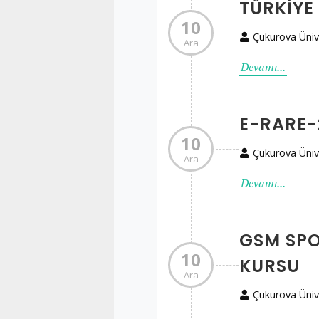
TÜRKIYE
10
Çukurova Üniv
Ara
Devamı...
E-RARE-
10
Çukurova Üniv
Ara
Devamı...
GSM SPO
10
KURSU
Ara
Çukurova Üniv