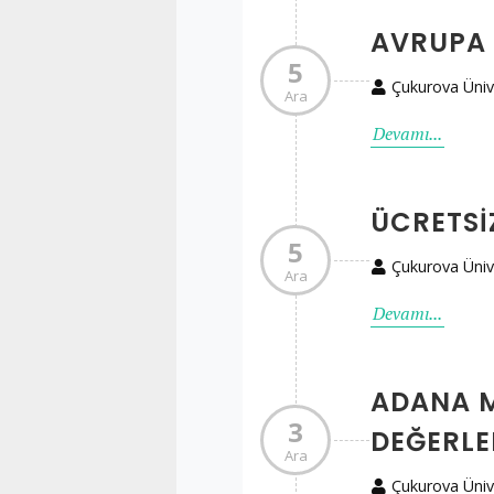
AVRUPA 
5
Çukurova Üniv
Ara
Devamı...
ÜCRETSI
5
Çukurova Üniv
Ara
Devamı...
ADANA M
3
DEĞERL
Ara
Çukurova Üniv