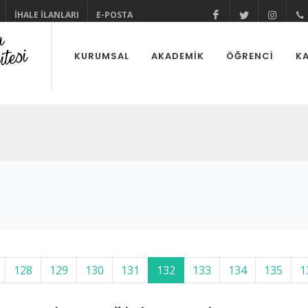
İHALE İLANLARI
E-POSTA
@cuhabermerke
@cukurov
@cu
KURUMSAL
AKADEMİK
ÖĞRENCİ
KA
128
129
130
131
132
133
134
135
1