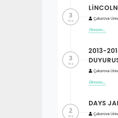
LINCOLN
3
Çukurova Üniv
Ara
Devamı...
2013-20
3
DUYURUS
Ara
Çukurova Üniv
Devamı...
DAYS JA
2
Çukurova Üniv
Ara