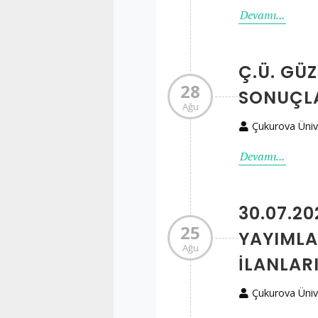
Devamı...
Ç.Ü. GÜ
28
SONUÇLA
Ağu
Çukurova Üniv
Devamı...
30.07.20
25
YAYIMLA
Ağu
ILANLAR
Çukurova Üniv