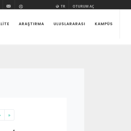
zi
aedutr
kurovaedutr
+90 (322) 338 60 84
bilgi@cu.edu.tr
Yardım
TR
OTURUM AÇ
LITE
ARAŞTIRMA
ULUSLARARASI
KAMPÜS
›
»