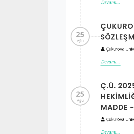
Devamı...
ÇUKUROV
25
SÖZLEŞM
Ağu
Çukurova Üniv
Devamı...
Ç.Ü. 202
25
HEKIMLIĞ
Ağu
MADDE -
Çukurova Üniv
Devamı...