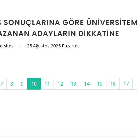
S SONUÇLARINA GÖRE ÜNİVERSİTEMİ
AZANAN ADAYLARIN DİKKATİNE
25 Ağustos 2025 Pazartesi
ersitesi
7
8
9
10
11
12
13
14
15
16
17