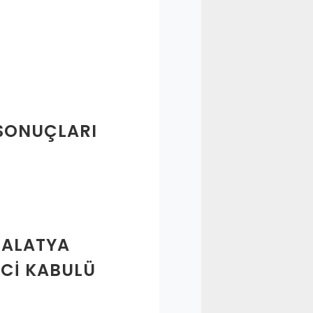
 SONUÇLARI
MALATYA
NCI KABULÜ