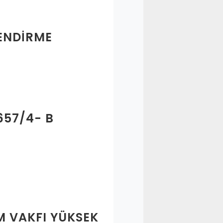
LENDİRME
57/4- B
M VAKFI YÜKSEK