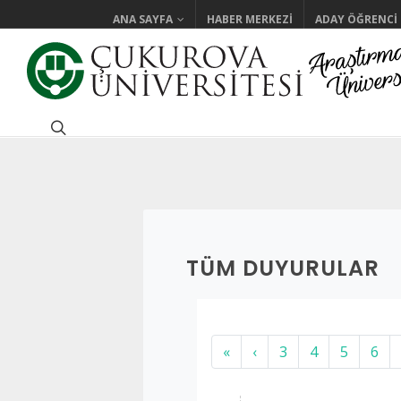
ANA SAYFA
HABER MERKEZI
ADAY ÖĞRENCI
TÜM DUYURULAR
«
‹
3
4
5
6