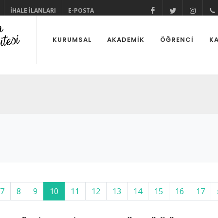
İHALE İLANLARI
E-POSTA
@cuhabermerke
@cukurov
@cu
KURUMSAL
AKADEMİK
ÖĞRENCİ
KA
7
8
9
10
11
12
13
14
15
16
17