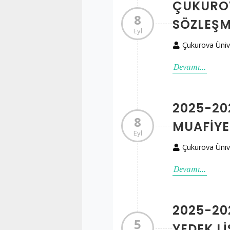
ÇUKUROV
8
SÖZLEŞM
Eyl
Çukurova Üniv
Devamı...
2025-202
8
MUAFIYE
Eyl
Çukurova Üniv
Devamı...
2025-20
5
YEDEK LI