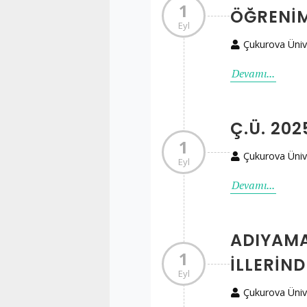
1
ÖĞRENİM
Eyl
Çukurova Üniv
Devamı...
Ç.Ü. 20
1
Çukurova Üniv
Eyl
Devamı...
ADIYAM
1
İLLERIN
Eyl
Çukurova Üniv