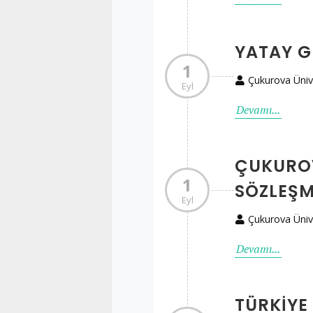
YATAY G
1
Çukurova Üniv
Eyl
Devamı...
ÇUKUROV
1
SÖZLEŞM
Eyl
Çukurova Üniv
Devamı...
TÜRKİYE