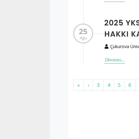
2025 YK
25
HAKKI K
Ağu
Çukurova Üniv
Devamı...
«
‹
3
4
5
6