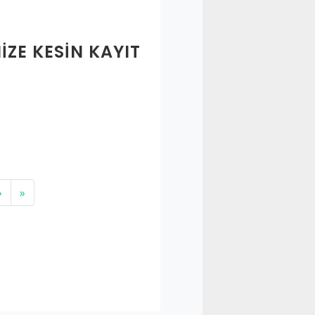
ZE KESİN KAYIT
›
»