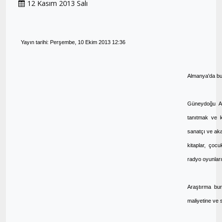
12 Kasım 2013 Salı
Yayın tarihi: Perşembe, 10 Ekim 2013 12:36
Almanya'da bu
Güneydoğu Avr
tanıtmak ve k
sanatçı ve aka
kitaplar, çoc
radyo oyunlar
Araştırma bur
maliyetine ve 