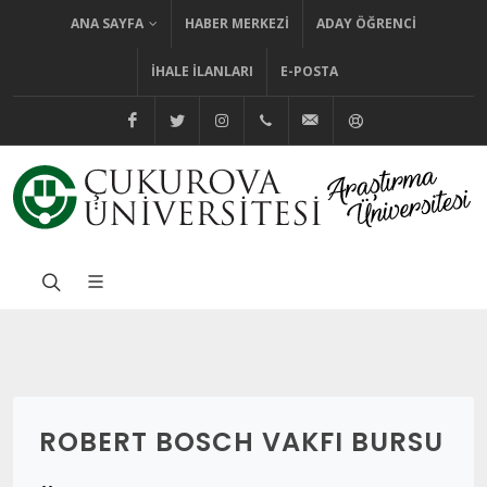
ANA SAYFA
HABER MERKEZI
ADAY ÖĞRENCI
İHALE İLANLARI
E-POSTA
@cuhabermerkezi
@cukurovaedutr
@cukurovaedutr
+90 (322) 338 60 84
bilgi@cu.edu.tr
Yardım
ROBERT BOSCH VAKFI BURSU