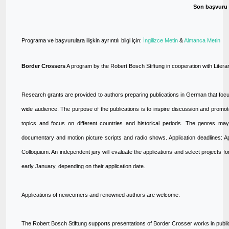
Son başvuru 
Programa ve başvurulara ilişkin ayrıntılı bilgi için:
İngilizce Metin
&
Almanca Metin
Border Crossers
A program by the Robert Bosch Stiftung in cooperation with Litera
Research grants are provided to authors preparing publications in German that foc
wide audience. The purpose of the publications is to inspire discussion and promo
topics and focus on different countries and historical periods. The genres may
documentary and motion picture scripts and radio shows. Application deadlines: Ap
Colloquium. An independent jury will evaluate the applications and select projects fo
early January, depending on their application date.
Applications of newcomers and renowned authors are welcome.
The Robert Bosch Stiftung supports presentations of Border Crosser works in publi