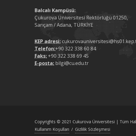
Balcalı Kampüsü:
Çukurova Üniversitesi Rektörlüğü 01250,
Sarıçam / Adana, TÜRKİYE
KEP adresi:
cukurovauniversitesi@hs01.kep.
Telefon:
+90 322 338 60 84
Faks:
+90 322 338 69 45
E-posta:
bilgi@cu.edu.tr
Copyrights © 2021 Cukurova Üniversitesi | Tüm Hakla
Kullanım Koşulları
/
Gizlilik Sözleşmesi