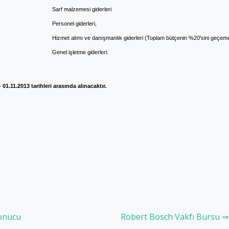
Sarf malzemesi giderleri
Personel giderleri,
Hizmet alımı ve danışmanlık giderleri (Toplam bütçenin %20'sini geçem
Genel işletme giderleri.
01.11.2013 tarihleri arasında alınacaktır.
Sonucu
Robert Bosch Vakfı Bursu ⇒