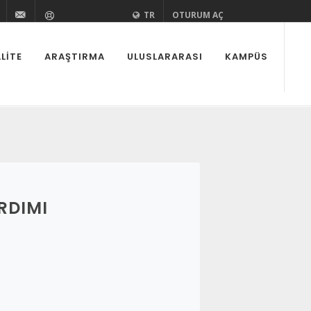
zi
aedutr
kurovaedutr
+90 (322) 338 60 84
bilgi@cu.edu.tr
Yardım
TR
OTURUM AÇ
LITE
ARAŞTIRMA
ULUSLARARASI
KAMPÜS
RDIMI