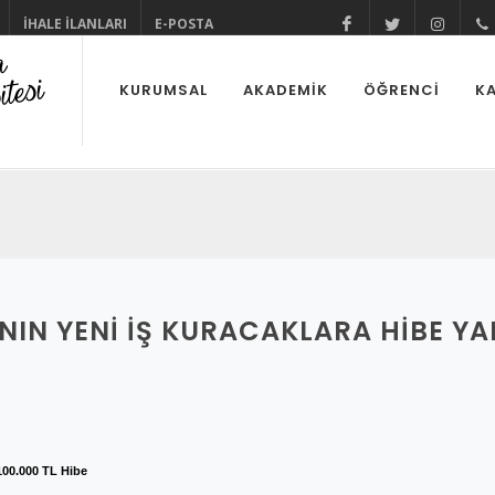
İHALE İLANLARI
E-POSTA
@cuhabermerke
@cukurov
@cu
KURUMSAL
AKADEMİK
ÖĞRENCİ
KA
NIN YENI İŞ KURACAKLARA HIBE YA
 100.000 TL Hibe