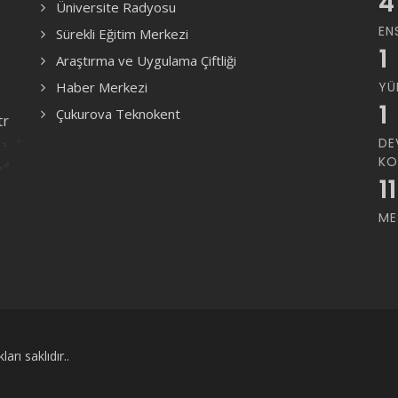
4
Üniversite Radyosu
EN
Sürekli Eğitim Merkezi
1
Araştırma ve Uygulama Çiftliği
Haber Merkezi
YÜ
1
Çukurova Teknokent
tr
DE
KO
11
ME
rı saklıdır..