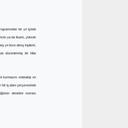
rogramından bir yıl içinde
cisi ya da lisans, yüksek
ş yıl önce almış kişilerin,
ıyla düzenlenmiş bir hibe
ini kurmasını müteakip en
i bir iş planı çerçevesinde
üğünün denetimi sonrası