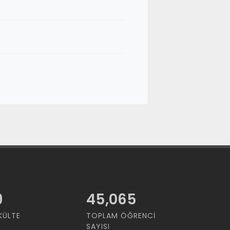
9
45,065
KÜLTE
TOPLAM ÖĞRENCI
SAYISI