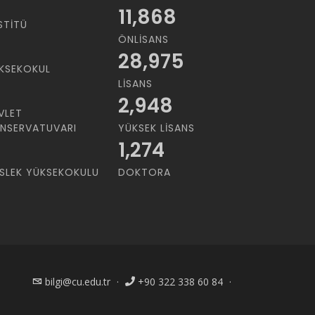
11,868
STITÜ
ÖNLISANS
28,975
KSEKOKUL
LISANS
2,948
VLET
NSERVATUVARI
YÜKSEK LISANS
1,274
SLEK YÜKSEKOKULU
DOKTORA
bilgi@cu.edu.tr
·
+90 322 338 60 84
·