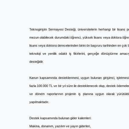
Teknogirişim Sermayesi Desteği, üniversitelerin herhangi bir lisans p
mezun olabilecek durumdaki öğrenci, yüksek lisans veya doktora öğren
lisans veya doktora derecelerinden birini ön başvuru tarihinden en çok be
teknoloji ve yenilik odaklı iş fikirlerini, gerçeğe dönüştürme amac
desteğidir.
Kanun kapsamında desteklenmesi, uygun bulunan girişimci, işletmes
fazla 100.000 TL ve bir yıl süre ile desteklenecek olup, destek ödemeler
ve dönem raporlarının projenin iş planına uygun olarak yürütüld
yapılmaktadır.
Destek kapsamında bulunan gider kalemleri:
Makina, donanım, yazılım ve yayın giderleri,