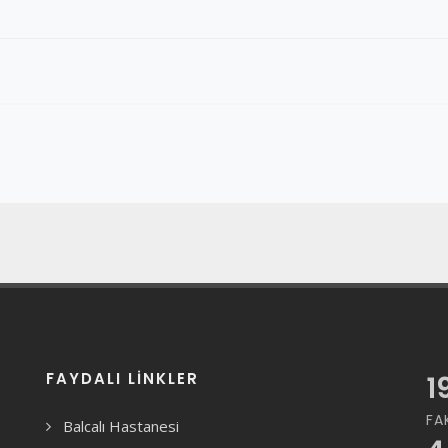
FAYDALI LINKLER
1
FA
Balcalı Hastanesi