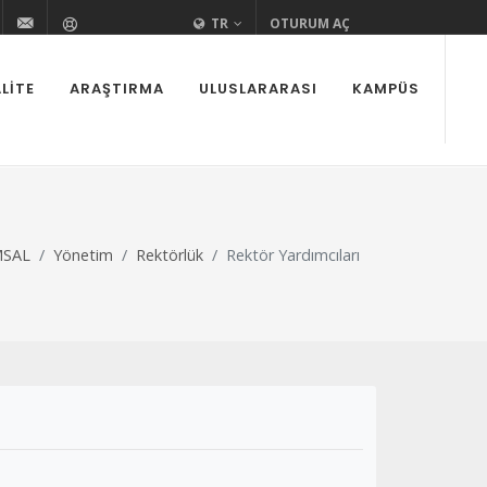
i
edutr
urovaedutr
+90 (322) 338 60 84
bilgi@cu.edu.tr
Yardım
TR
OTURUM AÇ
LITE
ARAŞTIRMA
ULUSLARARASI
KAMPÜS
SAL
Yönetim
Rektörlük
Rektör Yardımcıları