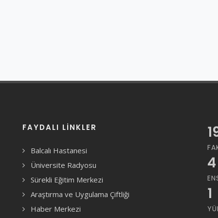
FAYDALI LINKLER
1
FA
Balcalı Hastanesi
4
Üniversite Radyosu
EN
Sürekli Eğitim Merkezi
1
Araştırma ve Uygulama Çiftliği
Haber Merkezi
YÜ