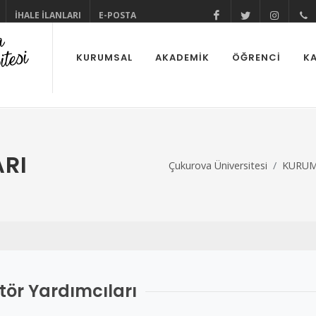
İHALE İLANLARI
E-POSTA
@cuhabermerkez
@cukurova
@cuk
KURUMSAL
AKADEMİK
ÖĞRENCİ
KA
RI
Çukurova Üniversitesi
KURUM
tör Yardımcıları