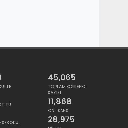
9
45,065
KÜLTE
TOPLAM ÖĞRENCI
SAYISI
11,868
STITÜ
ÖNLISANS
28,975
KSEKOKUL