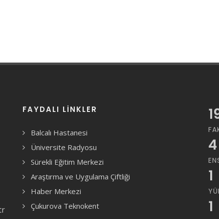
FAYDALI LINKLER
1
FA
Balcalı Hastanesi
4
Üniversite Radyosu
EN
Sürekli Eğitim Merkezi
1
Araştırma ve Uygulama Çiftliği
Haber Merkezi
YÜ
1
Çukurova Teknokent
tr