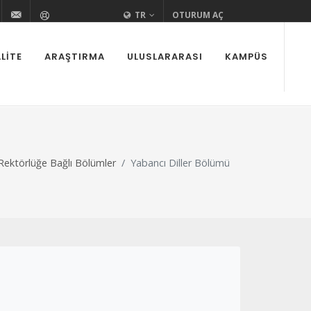
i
edutr
urovaedutr
+90 (322) 338 60 84
bilgi@cu.edu.tr
Yardım
TR
OTURUM AÇ
LITE
ARAŞTIRMA
ULUSLARARASI
KAMPÜS
Rektörlüğe Bağlı Bölümler
Yabancı Diller Bölümü