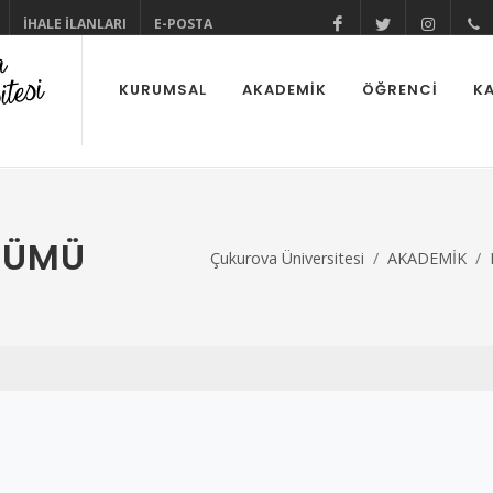
İHALE İLANLARI
E-POSTA
@cuhabermerkez
@cukurova
@cuk
KURUMSAL
AKADEMİK
ÖĞRENCİ
KA
LÜMÜ
Çukurova Üniversitesi
AKADEMİK