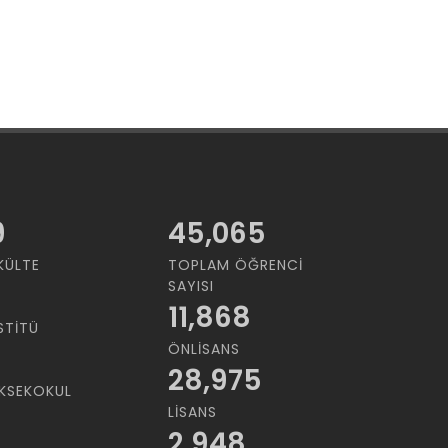
9
45,065
KÜLTE
TOPLAM ÖĞRENCI
SAYISI
11,868
STITÜ
ÖNLISANS
28,975
KSEKOKUL
LISANS
2,948