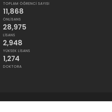
TOPLAM ÖĞRENCI SAYISI
11,868
ÖNLISANS
28,975
LISANS
2,948
YÜKSEK LISANS
1,274
DOKTORA
Copyrights © 2021 Cukurova Üniversitesi | Tüm Hakları saklıdır..
Kullanım Koşulları
/
Gizlilik Sözleşmesi