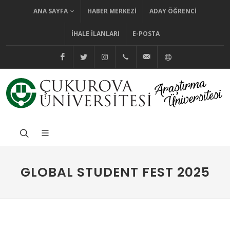
ANA SAYFA
HABER MERKEZI
ADAY ÖĞRENCI
İHALE İLANLARI
E-POSTA
@cuhabermerkezi
@cukurovaedutr
@cukurovaedutr
+90 (322) 338 60 84
bilgi@cu.edu.tr
Yardım
GLOBAL STUDENT FEST 2025