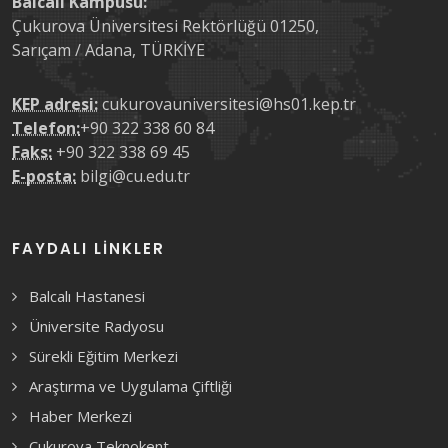
Balcalı Kampüsü:
Çukurova Üniversitesi Rektörlüğü 01250,
Sarıçam / Adana, TÜRKİYE
KEP adresi:
cukurovauniversitesi@hs01.kep.tr
Telefon:
+90 322 338 60 84
Faks:
+90 322 338 69 45
E-posta:
bilgi@cu.edu.tr
FAYDALI LINKLER
Balcalı Hastanesi
Üniversite Radyosu
Sürekli Eğitim Merkezi
Araştırma ve Uygulama Çiftliği
Haber Merkezi
Çukurova Teknokent