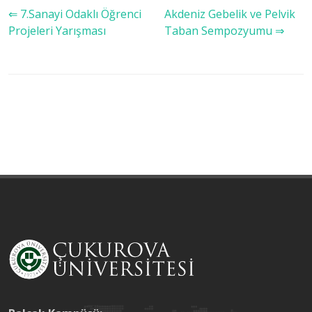
⇐ 7.Sanayi Odaklı Öğrenci
Akdeniz Gebelik ve Pelvik
Projeleri Yarışması
Taban Sempozyumu ⇒