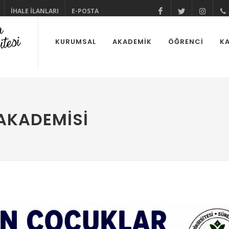
İHALE İLANLARI
E-POSTA
@cuhabermerke
@cukurov
@cu
KURUMSAL
AKADEMİK
ÖĞRENCİ
KA
AKADEMISI