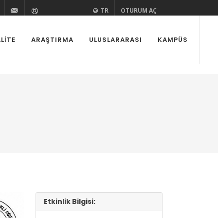
zi
aedutr
kurovaedutr
+90 (322) 338 60 84
bilgi@cu.edu.tr
Yardım
TR
OTURUM AÇ
LITE
ARAŞTIRMA
ULUSLARARASI
KAMPÜS
Etkinlik Bilgisi: