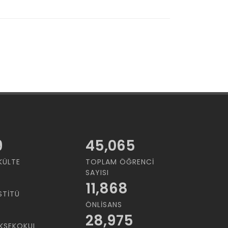
9
45,065
KÜLTE
TOPLAM ÖĞRENCI
SAYISI
11,868
STITÜ
ÖNLISANS
28,975
KSEKOKUL