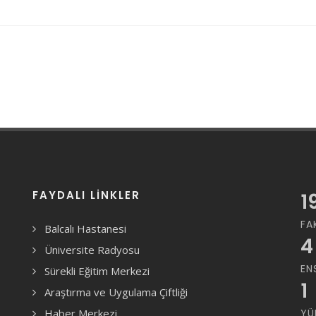
FAYDALI LINKLER
1
FA
Balcalı Hastanesi
4
Üniversite Radyosu
EN
Sürekli Eğitim Merkezi
1
Araştırma ve Uygulama Çiftliği
Haber Merkezi
YÜ