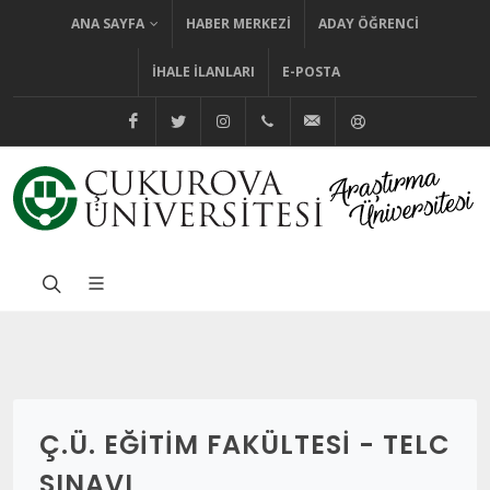
ANA SAYFA
HABER MERKEZI
ADAY ÖĞRENCI
İHALE İLANLARI
E-POSTA
@cuhabermerkezi
@cukurovaedutr
@cukurovaedutr
+90 (322) 338 60 84
bilgi@cu.edu.tr
Yardım
Ç.Ü. EĞITIM FAKÜLTESI - TELC
SINAVI