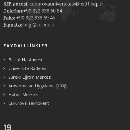
KEP adresi:
cukurovauniversitesi@hs01.kep.tr
Telefon:
+90 322 338 60 84
Faks:
+90 322 338 69 45
E-posta:
bilgi@cu.edu.tr
FAYDALI LINKLER
Balcalı Hastanesi
Üniversite Radyosu
Sürekli Eğitim Merkezi
Araştırma ve Uygulama Çiftliği
Haber Merkezi
Çukurova Teknokent
19