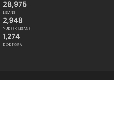
28,975
LISANS
2,948
YÜKSEK LISANS
1,274
DOKTORA
Copyrights © 2021 Cukurova Üniversitesi | Tüm Hakları saklıdır..
Kullanım Koşulları
/
Gizlilik Sözleşmesi
bilgi@cu.edu.tr
·
+90 322 338 60 84
·