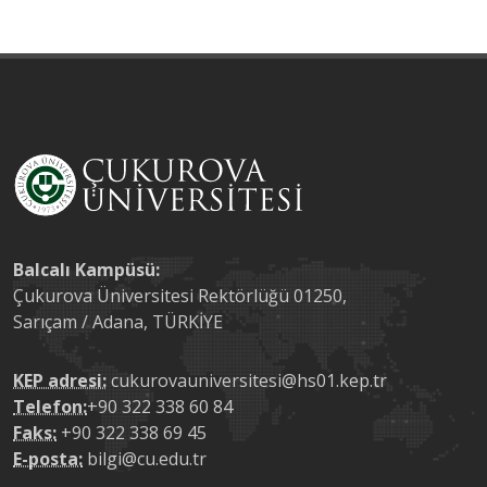
Balcalı Kampüsü:
Çukurova Üniversitesi Rektörlüğü 01250,
Sarıçam / Adana, TÜRKİYE
KEP adresi:
cukurovauniversitesi@hs01.kep.tr
Telefon:
+90 322 338 60 84
Faks:
+90 322 338 69 45
E-posta:
bilgi@cu.edu.tr