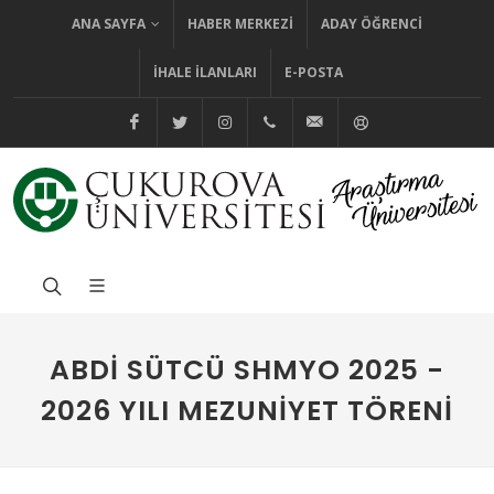
ANA SAYFA
HABER MERKEZI
ADAY ÖĞRENCI
İHALE İLANLARI
E-POSTA
@cuhabermerkezi
@cukurovaedutr
@cukurovaedutr
+90 (322) 338 60 84
bilgi@cu.edu.tr
Yardım
ABDI SÜTCÜ SHMYO 2025 -
2026 YILI MEZUNIYET TÖRENI