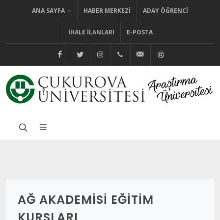
ANA SAYFA
HABER MERKEZI
ADAY ÖĞRENCI
İHALE İLANLARI
E-POSTA
@cuhabermerkezi
@cukurovaedutr
@cukurovaedutr
+90 (322) 338 60 84
bilgi@cu.edu.tr
Yardım
AĞ AKADEMISI EĞITIM
KURSLARI