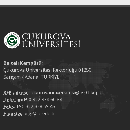
Balcalı Kampüsü:
Çukurova Üniversitesi Rektörlüğü 01250,
Sarıçam / Adana, TÜRKİYE
KEP adresi:
cukurovauniversitesi@hs01.kep.tr
Telefon:
+90 322 338 60 84
Faks:
+90 322 338 69 45
E-posta:
bilgi@cu.edu.tr