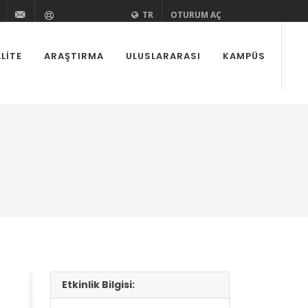
zi
aedutr
kurovaedutr
+90 (322) 338 60 84
bilgi@cu.edu.tr
Yardım
TR
OTURUM AÇ
LITE
ARAŞTIRMA
ULUSLARARASI
KAMPÜS
Etkinlik Bilgisi: