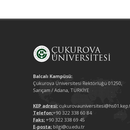
Balcalı Kampüsü:
Çukurova Üniversitesi Rektörlüğü 01250,
Sarıçam / Adana, TÜRKİYE
KEP adresi:
cukurovauniversitesi@hs01.kep.
Telefon:
+90 322 338 60 84
Faks:
+90 322 338 69 45
E-posta:
bilgi@cu.edu.tr