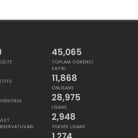
9
45,065
KÜLTE
TOPLAM ÖĞRENCI
SAYISI
11,868
STITÜ
ÖNLISANS
28,975
KSEKOKUL
LISANS
2,948
VLET
NSERVATUVARI
YÜKSEK LISANS
1,274