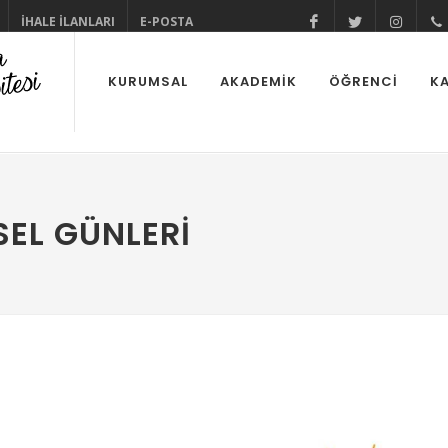
İHALE İLANLARI
E-POSTA
@cuhabermerke
@cukurov
@cu
KURUMSAL
AKADEMİK
ÖĞRENCİ
KA
EL GÜNLERI