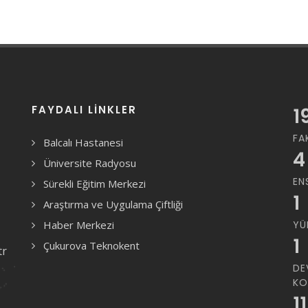
FAYDALI LINKLER
1
FA
Balcalı Hastanesi
4
Üniversite Radyosu
EN
Sürekli Eğitim Merkezi
1
Araştırma ve Uygulama Çiftliği
Haber Merkezi
YÜ
1
Çukurova Teknokent
tr
DE
KO
11