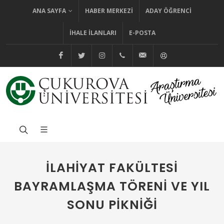
ANA SAYFA
HABER MERKEZI
ADAY ÖĞRENCI
İHALE İLANLARI
E-POSTA
@cuhabermerkezi
@cukurovaedutr
@cukurovaedutr
+90 (322) 338 60 84
bilgi@cu.edu.tr
Yardım
İLAHIYAT FAKÜLTESI
BAYRAMLAŞMA TÖRENI VE YIL
SONU PIKNIĞI