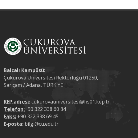
Balcalı Kampüsü:
Çukurova Üniversitesi Rektörlüğü 01250,
Sarıçam / Adana, TÜRKİYE
KEP adresi:
cukurovauniversitesi@hs01.kep.tr
Telefon:
+90 322 338 60 84
Faks:
+90 322 338 69 45
E-posta:
bilgi@cu.edu.tr